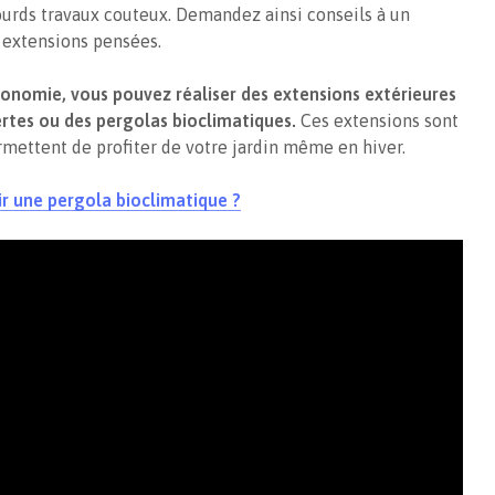
urds travaux couteux. Demandez ainsi conseils à un
s extensions pensées.
gonomie, vous pouvez réaliser des extensions extérieures
rtes ou des pergolas bioclimatiques.
Ces extensions sont
ermettent de profiter de votre jardin même en hiver.
sir une pergola bioclimatique ?