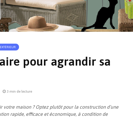
 EXTÉRIEUR
ire pour agrandir sa
Retour sur la fiscalité
En quête
de la location
solution
saisonnière meublée
quelle i
3 min de lecture
le froid 
Comment supprimer un
r votre maison ? Optez plutôt pour la construction d’une
pont thermique ? La
Vue d’en
lution rapide, efficace et économique, à condition de
question perpétuelle
PTZ 202
Isolation thermique
par l’extérieur : les
Tout sav