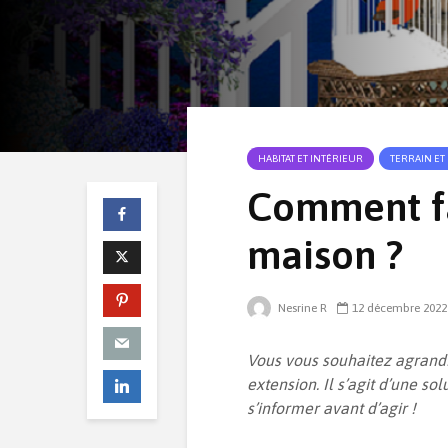
HABITAT ET INTÉRIEUR
TERRAIN ET
Comment fa
maison ?
Nesrine R
12 décembre 2022
Vous vous souhaitez agrandi
extension. Il s’agit d’une so
s’informer avant d’agir !