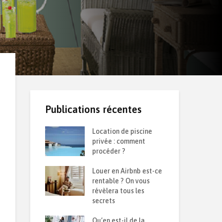
Publications récentes
 d’une
Location de piscine
Ret
 durable :
privée : comment
de 
solation contre
procéder ?
sai
et la chaleur ?
Louer en Airbnb est-ce
Com
semble sur le
rentable ? On vous
pon
6
révèlera tous les
que
secrets
Iso
oir sur son
Qu’en est-il de la
par