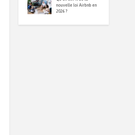
obilier en
nouvelle loi Airbnb en
mét
n
2026 ?
rép