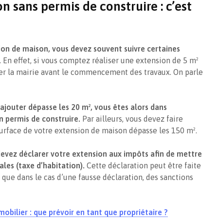
n sans permis de construire : c’est
méthodes les plus
bien imm
réputées
indivisio
ion de maison, vous devez souvent suivre certaines
.
En effet, si vous comptez réaliser une extension de 5 m²
mer la mairie avant le commencement des travaux. On parle
 ajouter dépasse les 20 m², vous êtes alors dans
n permis de construire.
Par ailleurs, vous devez faire
 surface de votre extension de maison dépasse les 150 m².
devez déclarer votre extension aux impôts afin de mettre
ales (taxe d’habitation).
Cette déclaration peut être faite
s que dans le cas d’une fausse déclaration, des sanctions
mmobilier : que prévoir en tant que propriétaire ?