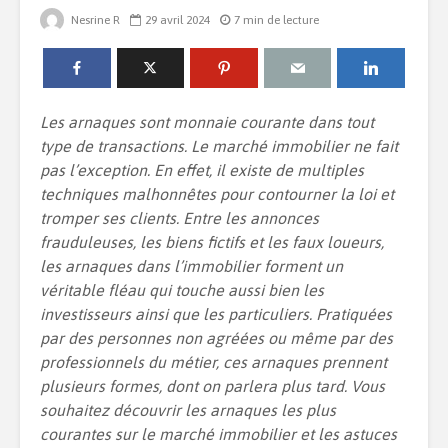
Nesrine R
29 avril 2024
7 min de lecture
Installer une piscine
Quelle est 
chez soi : comment
de la dom
bien gérer ce projet
dans un l
Les arnaques sont monnaie courante dans tout
?
type de transactions. Le marché immobilier ne fait
Créer une
pas l’exception. En effet, il existe de multiples
Le duplex : quel
pour sa m
techniques malhonnêtes pour contourner la loi et
intérêt ?
tromper ses clients. Entre les annonces
Comment c
frauduleuses, les biens fictifs et les faux loueurs,
son agenc
7 tendances déco à
les arnaques dans l’immobilier forment un
la gestion
adopter chez-soi
véritable fléau qui touche aussi bien les
investisseurs ainsi que les particuliers. Pratiquées
par des personnes non agréées ou même par des
professionnels du métier, ces arnaques prennent
plusieurs formes, dont on parlera plus tard. Vous
souhaitez découvrir les arnaques les plus
courantes sur le marché immobilier et les astuces