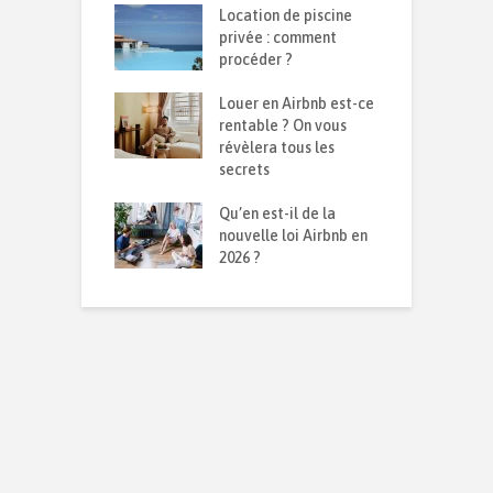
te d’une
Location de piscine
R
on durable :
privée : comment
d
 isolation contre
procéder ?
s
d et la chaleur ?
Louer en Airbnb est-ce
C
ensemble sur le
rentable ? On vous
p
026
révèlera tous les
q
secrets
I
avoir sur son
Qu’en est-il de la
p
mmobilier en
nouvelle loi Airbnb en
m
sion
2026 ?
r