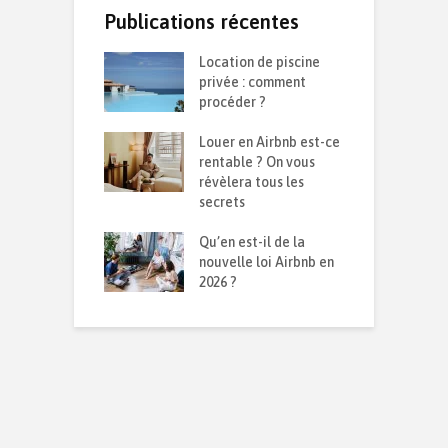
Publications récentes
te d’une
Location de piscine
R
on durable :
privée : comment
d
 isolation contre
procéder ?
s
d et la chaleur ?
Louer en Airbnb est-ce
C
ensemble sur le
rentable ? On vous
p
026
révèlera tous les
q
secrets
I
avoir sur son
Qu’en est-il de la
p
mmobilier en
nouvelle loi Airbnb en
m
sion
2026 ?
r