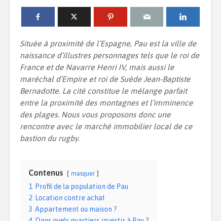
Installer une piscine
Quelle est 
Située à proximité de l’Espagne, Pau est la ville de
chez soi : comment
de la dom
naissance d’illustres personnages tels que le roi de
bien gérer ce projet
dans un l
France et de Navarre Henri IV, mais aussi le
?
Créer une
maréchal d’Empire et roi de Suède Jean-Baptiste
Le duplex : quel
pour sa m
Bernadotte. La cité constitue le mélange parfait
intérêt ?
entre la proximité des montagnes et l’imminence
des plages. Nous vous proposons donc une
Comment c
son agenc
rencontre avec le marché immobilier local de ce
7 tendances déco à
la gestion
adopter chez-soi
bastion du rugby.
Contenus
masquer
1
Profil de la population de Pau
2
Location contre achat
3
Appartement ou maison ?
4
Dans quels quartiers investir à Pau ?