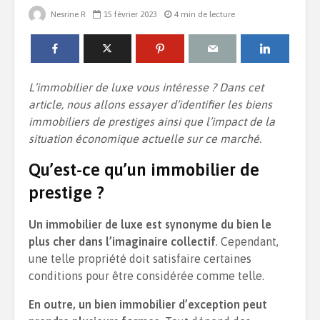
Nesrine R
15 février 2023
4 min de lecture
Installer une piscine
Quelle est 
chez soi : comment
de la dom
bien gérer ce projet
dans un l
L’immobilier de luxe vous intéresse ? Dans cet
?
article, nous allons essayer d’identifier les biens
Créer une
immobiliers de prestiges ainsi que l’impact de la
Le duplex : quel
pour sa m
situation économique actuelle sur ce marché.
intérêt ?
Comment c
Qu’est-ce qu’un immobilier de
son agenc
7 tendances déco à
prestige ?
la gestion
adopter chez-soi
Un immobilier de luxe est synonyme du bien le
plus cher dans l’imaginaire collectif
. Cependant,
une telle propriété doit satisfaire certaines
conditions pour être considérée comme telle.
En outre, un bien immobilier d’exception peut