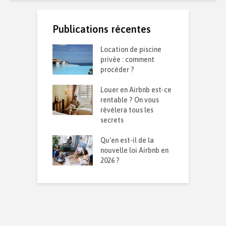
Publications récentes
te d’une
Location de piscine
R
on durable :
privée : comment
d
 isolation contre
procéder ?
s
d et la chaleur ?
Louer en Airbnb est-ce
C
ensemble sur le
rentable ? On vous
p
026
révèlera tous les
q
secrets
I
avoir sur son
Qu’en est-il de la
p
mmobilier en
nouvelle loi Airbnb en
m
sion
2026 ?
r