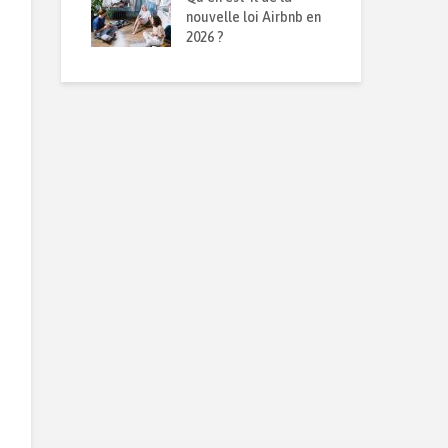
obilier en
nouvelle loi Airbnb en
mét
n
2026 ?
rép