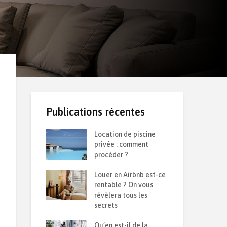
Publications récentes
 d’une
Location de piscine
Ret
 durable :
privée : comment
de 
solation contre
procéder ?
sai
et la chaleur ?
Louer en Airbnb est-ce
Com
semble sur le
rentable ? On vous
pon
6
révèlera tous les
que
secrets
Iso
oir sur son
Qu’en est-il de la
par