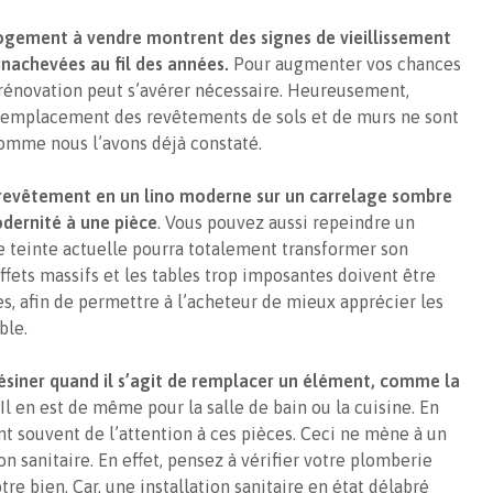
logement à vendre montrent des signes de vieillissement
inachevées au fil des années.
Pour augmenter vos chances
rénovation peut s’avérer nécessaire. Heureusement,
remplacement des revêtements de sols et de murs ne sont
omme nous l’avons déjà constaté.
n revêtement en un lino moderne sur un carrelage sombre
dernité à une pièce
. Vous pouvez aussi repeindre un
e teinte actuelle pourra totalement transformer son
ffets massifs et les tables trop imposantes doivent être
es, afin de permettre à l’acheteur de mieux apprécier les
ble.
 lésiner quand il s’agit de remplacer un élément, comme la
 Il en est de même pour la salle de bain ou la cuisine. En
nt souvent de l’attention à ces pièces. Ceci ne mène à un
ion sanitaire. En effet, pensez à vérifier votre plomberie
re bien. Car, une installation sanitaire en état délabré