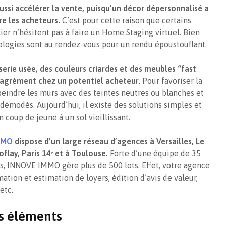
ssi accélérer la vente, puisqu’un décor dépersonnalisé a
e les acheteurs.
C’est pour cette raison que certains
ier n’hésitent pas à faire un Home Staging virtuel. Bien
ologies sont au rendez-vous pour un rendu époustouflant.
sserie usée, des couleurs criardes et des meubles “fast
sagrément chez un potentiel acheteur
. Pour favoriser la
epeindre les murs avec des teintes neutres ou blanches et
démodés. Aujourd’hui, il existe des solutions simples et
coup de jeune à un sol vieillissant.
MMO
dispose d’un large réseau d’agences à Versailles, Le
lay, Paris 14ᵉ et à Toulouse.
Forte d’une équipe de 35
, INNOVE IMMO gère plus de 500 lots. Effet, votre agence
ation et estimation de loyers, édition d’avis de valeur,
etc.
ns éléments