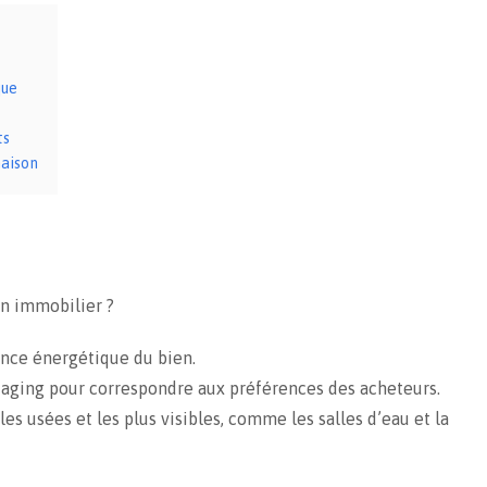
méthodes les plus
bien imm
réputées
indivisio
que
ts
maison
n immobilier ?
nce énergétique du bien.
aging pour correspondre aux préférences des acheteurs.
es usées et les plus visibles, comme les salles d’eau et la