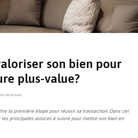
loriser son bien pour
ure plus-value?
Retour sur la fiscalité
En quête
de la location
solution
saisonnière meublée
quelle i
in de lecture
le froid 
Comment supprimer un
être la première étape pour réussir sa transaction. Dans cet
pont thermique ? La
Vue d’en
r les principales astuces à suivre pour mettre son bien en
question perpétuelle
PTZ 202
Isolation thermique
par l’extérieur : les
Tout sav