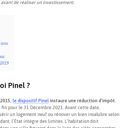
r avant de réaliser un investissement.
méthodes les plus
bien imm
réputées
indivisio
tions
nus
 2019
oi Pinel ?
e 2015,
le dispositif Pinel
instaure une réduction d’impôt
.
fin pour le 31 Décembre 2021. Avant cette date,
quérir un logement neuf ou rénover un bien insalubre selon
ant, l’État intègre des limites. L’habitation doit
ns une ville figurant dans la liste des cités concernées.