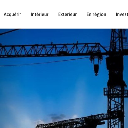
Acquérir
Intérieur
Extérieur
En région
Inves