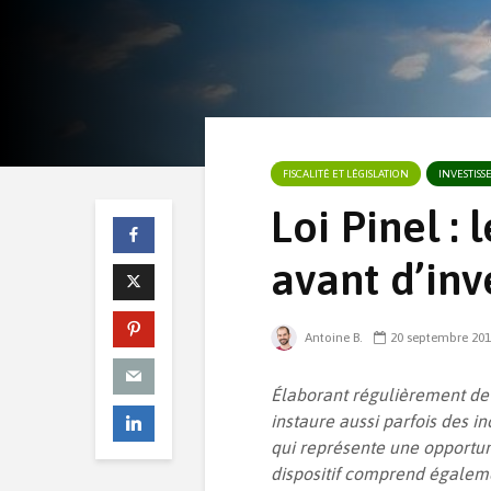
FISCALITÉ ET LÉGISLATION
INVESTIS
Loi Pinel : 
avant d’inv
Antoine B.
20 septembre 20
Élaborant régulièrement de 
instaure aussi parfois des inc
qui représente une opportun
dispositif comprend égalem