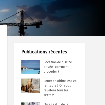
Publications récentes
 d’une
Location de piscine
Ret
 durable :
privée : comment
de 
solation contre
procéder ?
sai
et la chaleur ?
Louer en Airbnb est-ce
Com
semble sur le
rentable ? On vous
pon
6
révèlera tous les
que
secrets
Iso
oir sur son
Qu’en est-il de la
par