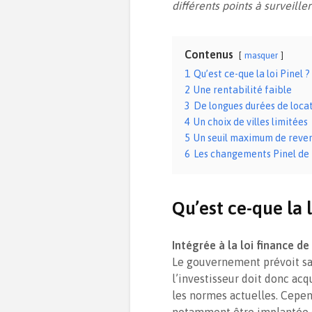
différents points à surveille
Contenus
masquer
1
Qu’est ce-que la loi Pinel ?
2
Une rentabilité faible
3
De longues durées de loca
4
Un choix de villes limitées
5
Un seuil maximum de reve
6
Les changements Pinel de
Qu’est ce-que la l
Intégrée à la loi finance d
Le gouvernement prévoit sa 
l’investisseur doit donc ac
les normes actuelles. Cepend
notamment être implantée da