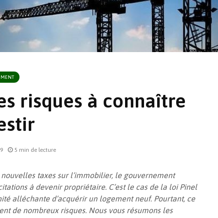
SEMENT
les risques à connaître
estir
Retour sur la fiscalité
En quête
de la location
solution
saisonnière meublée
quelle i
19
5 min de lecture
le froid 
Comment supprimer un
nouvelles taxes sur l’immobilier, le gouvernement
pont thermique ? La
Vue d’en
itations à devenir propriétaire. C’est le cas de la loi Pinel
question perpétuelle
PTZ 202
ité alléchante d’acquérir un logement neuf. Pourtant, ce
Isolation thermique
ent de nombreux risques. Nous vous résumons les
par l’extérieur : les
Tout sav