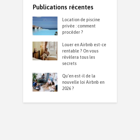
Publications récentes
te d’une
Location de piscine
R
on durable :
privée : comment
d
 isolation contre
procéder ?
s
d et la chaleur ?
Louer en Airbnb est-ce
C
ensemble sur le
rentable ? On vous
p
026
révèlera tous les
q
secrets
I
avoir sur son
Qu’en est-il de la
p
mmobilier en
nouvelle loi Airbnb en
m
sion
2026 ?
r