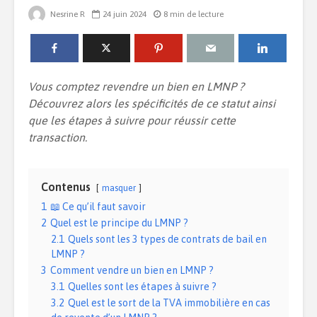
Nesrine R
24 juin 2024
8 min de lecture
Installer une piscine
Quelle est 
chez soi : comment
de la dom
bien gérer ce projet
dans un l
Vous comptez revendre un bien en LMNP ?
?
Découvrez alors les spécificités de ce statut ainsi
Créer une
que les étapes à suivre pour réussir cette
Le duplex : quel
pour sa m
transaction.
intérêt ?
Comment c
son agenc
7 tendances déco à
Contenus
masquer
la gestion
adopter chez-soi
1
📖 Ce qu’il faut savoir
2
Quel est le principe du LMNP ?
2.1
Quels sont les 3 types de contrats de bail en
LMNP ?
3
Comment vendre un bien en LMNP ?
3.1
Quelles sont les étapes à suivre ?
3.2
Quel est le sort de la TVA immobilière en cas