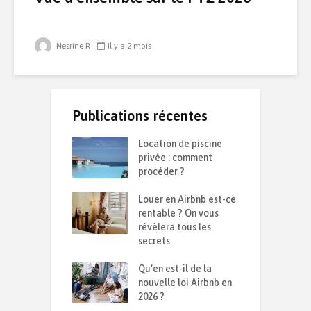
Nesrine R
Il y a 2 mois
Publications récentes
te d’une
Location de piscine
R
on durable :
privée : comment
d
 isolation contre
procéder ?
s
d et la chaleur ?
Louer en Airbnb est-ce
C
ensemble sur le
rentable ? On vous
p
026
révèlera tous les
q
secrets
I
avoir sur son
Qu’en est-il de la
p
mmobilier en
nouvelle loi Airbnb en
m
sion
2026 ?
r