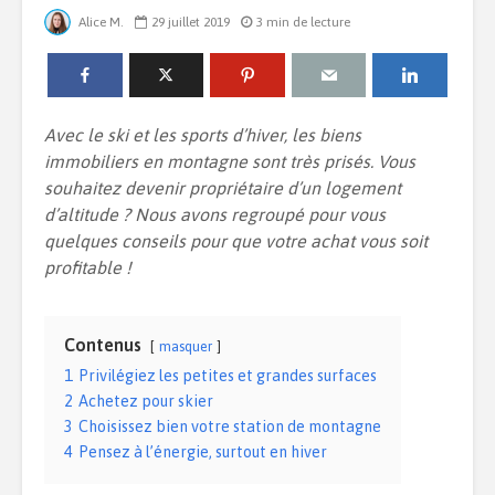
Alice M.
29 juillet 2019
3 min de lecture
Installer une piscine
Quelle est 
chez soi : comment
de la dom
bien gérer ce projet
dans un l
Avec le ski et les sports d’hiver, les biens
?
immobiliers en montagne sont très prisés. Vous
Créer une
souhaitez devenir propriétaire d’un logement
Le duplex : quel
pour sa m
d’altitude ? Nous avons regroupé pour vous
intérêt ?
quelques conseils pour que votre achat vous soit
Comment c
profitable !
son agenc
7 tendances déco à
la gestion
adopter chez-soi
Contenus
masquer
1
Privilégiez les petites et grandes surfaces
2
Achetez pour skier
3
Choisissez bien votre station de montagne
4
Pensez à l’énergie, surtout en hiver