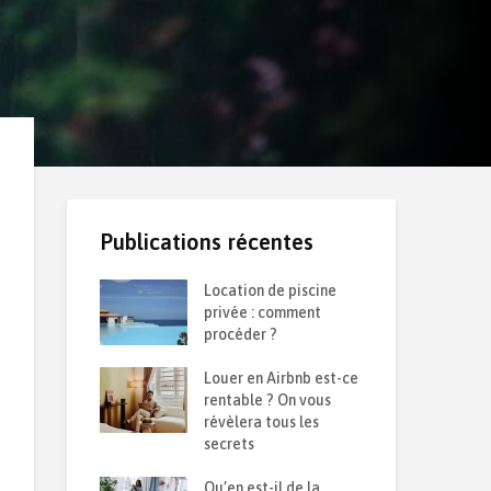
Publications récentes
 d’une
Location de piscine
Ret
 durable :
privée : comment
de 
solation contre
procéder ?
sai
et la chaleur ?
Louer en Airbnb est-ce
Com
semble sur le
rentable ? On vous
pon
6
révèlera tous les
que
secrets
Iso
oir sur son
Qu’en est-il de la
par