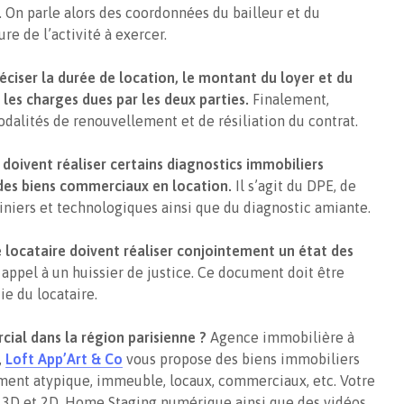
. On parle alors des coordonnées du bailleur et du
ure de l’activité à exercer.
réciser la durée de location, le montant du loyer et du
 les charges dues par les deux parties.
Finalement,
odalités de renouvellement et de résiliation du contrat.
 doivent réaliser certains diagnostics immobiliers
des biens commerciaux en location.
Il s’agit du DPE, de
miniers et technologiques ainsi que du diagnostic amiante.
le locataire doivent réaliser conjointement un état des
e appel à un huissier de justice. Ce document doit être
tie du locataire.
cial dans la région parisienne ?
Agence immobilière à
,
Loft App’Art & Co
vous propose des biens immobiliers
ment atypique, immeuble, locaux, commerciaux, etc. Votre
s 3D et 2D, Home Staging numérique ainsi que des vidéos