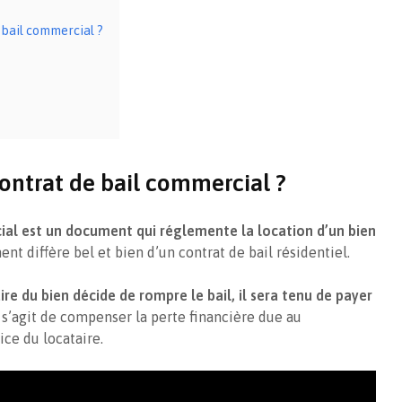
méthodes les plus
bien imm
 bail commercial ?
réputées
indivisio
ontrat de bail commercial ?
ial est un document qui réglemente la location d’un bien
nt diffère bel et bien d’un contrat de bail résidentiel.
ire du bien décide de rompre le bail, il sera tenu de payer
l s’agit de compenser la perte financière due au
ce du locataire.