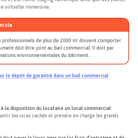
te virtuelle immersive.
ntale
 professionnels de plus de 2000 m² doivent comporter
ment doit être joint au bail commercial. Il doit par
ormations environnementales du bâtiment.
r sur le dépôt de garantie dans un bail commercial
 à la disposition du locataire un local commercial
arantir les vices cachés et prendre en charge les grands
re do
i
t payer le loyer ainsi que les frais d’entretien et de