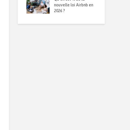
obilier en
nouvelle loi Airbnb en
mét
n
2026 ?
rép