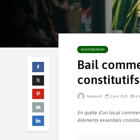
INVESTISSEMENT
Bail commer
constitutifs
Nesrine R
2 juin 2023
4 m
En quête d’un local commer
éléments essentiels constit