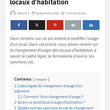
locaux d’habitation
Nesrine R
18 décembre 2023
7 min de lecture
Installer une piscine
Quelle est 
chez soi : comment
de la dom
bien gérer ce projet
dans un l
?
Dans certains cas, on est amené à modifier l’usage
Créer une
Le duplex : quel
pour sa m
d’un local. Dans cet article, nous allons revenir sur
intérêt ?
le changement d’usage des locaux d’habitation, à
savoir le cadre légal, le formalisme à suivre, les
Comment c
sanctions, etc.
son agenc
7 tendances déco à
la gestion
adopter chez-soi
Contenus
masquer
1
Cadre légale du changement d’usage d’un
logement
1.1
Comment faire changement d’usage ?
2
Qu’est-ce qu’un local à usage d’habitation ?
3
Quelles sont les sanctions en cas de changement