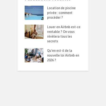
te d’une
Location de piscine
R
on durable :
privée : comment
d
 isolation contre
procéder ?
s
d et la chaleur ?
Louer en Airbnb est-ce
C
ensemble sur le
rentable ? On vous
p
026
révèlera tous les
q
secrets
I
avoir sur son
Qu’en est-il de la
p
mmobilier en
nouvelle loi Airbnb en
m
sion
2026 ?
r