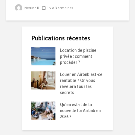
Nesrine R
Il y a 3 semaines
Publications récentes
te d’une
Location de piscine
R
on durable :
privée : comment
d
 isolation contre
procéder ?
s
d et la chaleur ?
Louer en Airbnb est-ce
C
ensemble sur le
rentable ? On vous
p
026
révèlera tous les
q
secrets
I
avoir sur son
Qu’en est-il de la
p
mmobilier en
nouvelle loi Airbnb en
m
sion
2026 ?
r