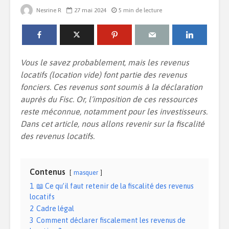
Nesrine R
27 mai 2024
5 min de lecture
Installer une piscine
Quelle est 
chez soi : comment
de la dom
bien gérer ce projet
dans un l
Vous le savez probablement, mais les revenus
?
locatifs (location vide) font partie des revenus
Créer une
fonciers. Ces revenus sont soumis à la déclaration
Le duplex : quel
pour sa m
auprès du Fisc. Or, l’imposition de ces ressources
intérêt ?
reste méconnue, notamment pour les investisseurs.
Comment c
Dans cet article, nous allons revenir sur la fiscalité
son agenc
7 tendances déco à
des revenus locatifs.
la gestion
adopter chez-soi
Contenus
masquer
1
📖 Ce qu’il faut retenir de la fiscalité des revenus
locatifs
2
Cadre légal
3
Comment déclarer fiscalement les revenus de