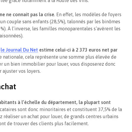
utée grâce notamment à la Route des Vins.
ne ne connait pas la crise
. En effet, les modèles de foyers
’un couple sans enfants (28,5%), talonnés par les binômes
%). À l’inverse, les familles monoparentales s’avèrent les
aisonnées).
,
le Journal Du Net
estime celui-ci à 2 373 euros net par
e nationale, cela représente une somme plus élevée de
er un bien immobilier pour louer, vous disposerez donc
 ajuster vos loyers.
achat
bitants à l’échelle du département, la plupart sont
ocataires sont donc minoritaires et constituent 37,5% de la
z réaliser un achat pour louer, de grands centres urbains
t de trouver des clients plus facilement.