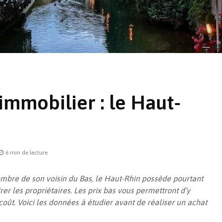
’immobilier : le Haut-
Retour sur la fiscalité
En quête
de la location
solution
saisonnière meublée
quelle i
6 min de lecture
le froid 
Comment supprimer un
mbre de son voisin du Bas, le Haut-Rhin possède pourtant
pont thermique ? La
Vue d’en
rer les propriétaires. Les prix bas vous permettront d’y
question perpétuelle
PTZ 202
oût. Voici les données à étudier avant de réaliser un achat
Isolation thermique
par l’extérieur : les
Tout sav