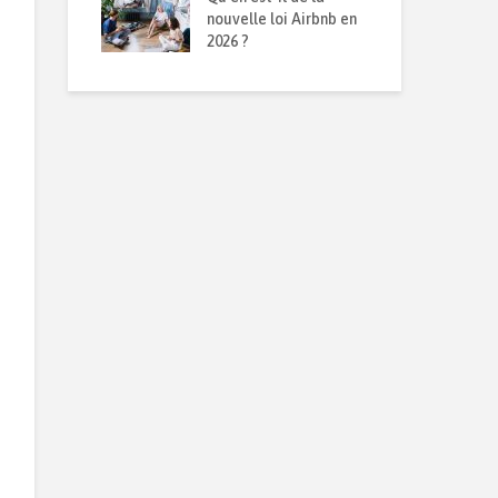
obilier en
nouvelle loi Airbnb en
mét
n
2026 ?
rép