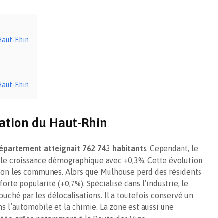
méthodes les plus
bien imm
réputées
indivisio
 Haut-Rhin
 Haut-Rhin
lation du Haut-Rhin
département atteignait 762 743 habitants
. Cependant, le
ble croissance démographique avec +0,3%. Cette évolution
elon les communes. Alors que Mulhouse perd des résidents
orte popularité (+0,7%). Spécialisé dans l’industrie, le
uché par les délocalisations. Il a toutefois conservé un
 l’automobile et la chimie. La zone est aussi une