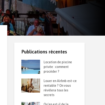
Publications récentes
 d’une
Location de piscine
Ret
 durable :
privée : comment
de 
solation contre
procéder ?
sai
et la chaleur ?
Louer en Airbnb est-ce
Com
semble sur le
rentable ? On vous
pon
6
révèlera tous les
que
secrets
Iso
oir sur son
Qu’en est-il de la
par