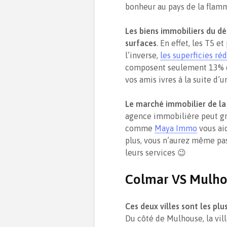
bonheur au pays de la fla
Les biens immobiliers du dé
surfaces
. En effet, les T5 
l’inverse,
les superficies ré
composent seulement 13% de
vos amis ivres à la suite d’
Le marché immobilier de la 
agence immobilière peut gra
comme
Maya Immo
vous aid
plus, vous n’aurez même pas
leurs services 😉
Colmar VS Mulh
Ces deux villes sont les p
Du côté de Mulhouse, la vi