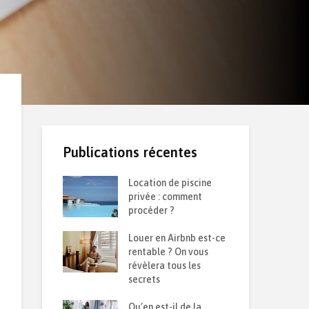
Publications récentes
 d’une
Location de piscine
Ret
 durable :
privée : comment
de 
solation contre
procéder ?
sai
et la chaleur ?
Louer en Airbnb est-ce
Com
semble sur le
rentable ? On vous
pon
6
révèlera tous les
que
secrets
Iso
oir sur son
Qu’en est-il de la
par