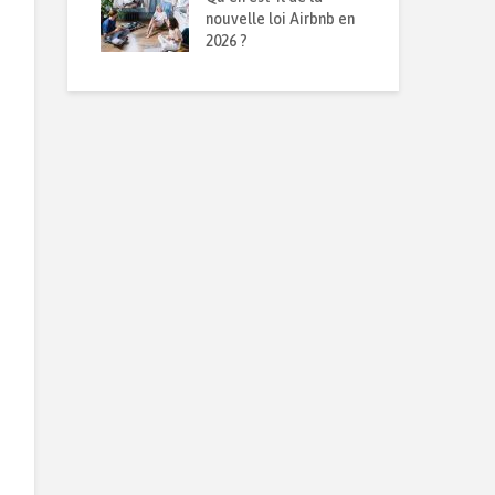
obilier en
nouvelle loi Airbnb en
mét
n
2026 ?
rép