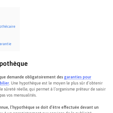
méthodes les plus
bien imm
réputées
indivisio
e
othécaire
arantie
hypothèque
nque demande obligatoirement des
garanties pour
ilier
. Une hypothèque est le moyen le plus sûr d’obtenir
 de sûreté réelle, qui permet à l’organisme prêteur de saisir
 pas vos mensualités.
nnue, l’hypothèque
se doit d’être effectuée devant un