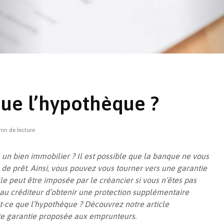
que l’hypothèque ?
min de lecture
Retour sur la fiscalité
En quête
de la location
solution
saisonnière meublée
quelle i
 un bien immobilier ? Il est possible que la banque ne vous
le froid 
e prêt. Ainsi, vous pouvez vous tourner vers une garantie
Comment supprimer un
le peut être imposée par le créancier si vous n’êtes pas
pont thermique ? La
Vue d’en
 au créditeur d’obtenir une protection supplémentaire
question perpétuelle
PTZ 202
t-ce que l’hypothèque ? Découvrez notre article
Isolation thermique
te garantie proposée aux emprunteurs.
par l’extérieur : les
Tout sav